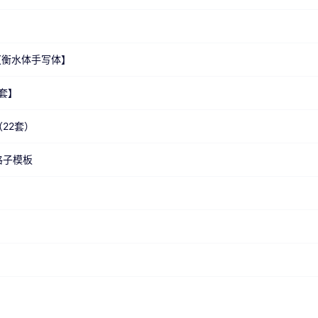
套【衡水体手写体】
8套】
22套）
格子模板