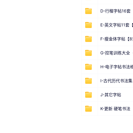
D-行楷字帖16套
E-英文字帖11
F-瘦金体字帖【
G-控笔训练大全（
H-电子字帖书法
I-古代历代书法集
J-其它字帖
K-更新 硬笔书法