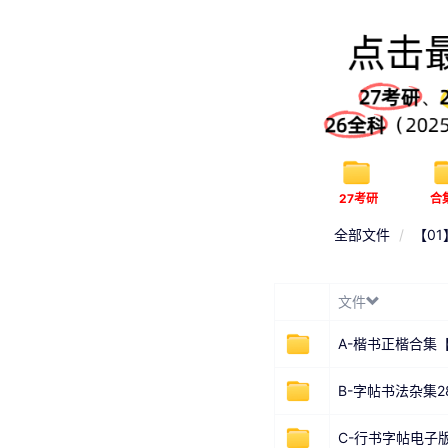
27考研
合
全部文件
【0
文件
A-楷书正楷合集
B-字帖书法杂集2
C-行书字帖电子版